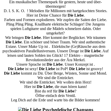
Ein musikalischer Themenpark für gestern, heute und über-
übermorgen!
D. I. S. K. O. ! Melodien für Millionen mit hartgekochten Stories.
Hier ist Deine Chance für
Die Liebe
.
Farben und Formen explodieren. Wir zupfen die Saiten der Liebe.
Pling Pling Pling. Knallharte elektrische Schlager! Die Jungens
spielen Luftgitarre und die Mädels schmelzen dahin. Oder
umgekehrt?
Wir bringen
Die Liebe
. Hier kommt der Beglücker. Wir träumen
Die Liebe
. Ein schöner und böser Traum. Wir sind authentische
Extase. Unser Make Up ist . Eklektische (Ge)Räusche aus dem
psychoaktiven Parallelluniversum. Unsere Droge ist
Die Liebe
. Auf
leisen und lauten Sohlen ins Glück! 17 Elektro – magnetische
Revolutionslieder aus der Ära Merkel.
Unsere Sprache ist
Die Liebe
. Unser Konzept ist .
Die Liebe
ist sexy!
Die Liebe
ist PoP!
Die Liebe
ist groovy!
Die Liebe
kommt zu Dir. Über Berge, Wüsten, Sonne und Mond.
Wir sind die Entzücker.
Wir sind die Entrücker. Wir wollen dein Herz!
Hier ist
Die Liebe
, die man hören kann!
Bist du reif für
Die Liebe
?
Öffne einfach dein Ventil.
Leg Dich auf die Erde und warte bis die Bilder kommen!