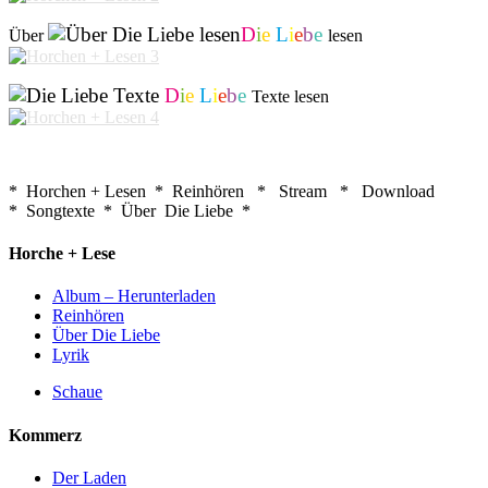
D
i
e
L
i
e
b
e
Über
lesen
D
i
e
L
i
e
b
e
Texte lesen
* Horchen + Lesen * Reinhören * Stream * Download
* Songtexte * Über Die Liebe *
Horche + Lese
Album – Herunterladen
Reinhören
Über Die Liebe
Lyrik
Schaue
Kommerz
Der Laden