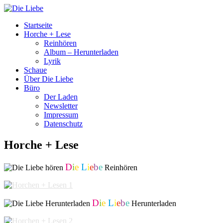
Startseite
Horche + Lese
Reinhören
Album – Herunterladen
Lyrik
Schaue
Über Die Liebe
Büro
Der Laden
Newsletter
Impressum
Datenschutz
Horche + Lese
D
i
e
L
i
e
b
e
Reinhören
D
i
e
L
i
e
b
e
Herunterladen